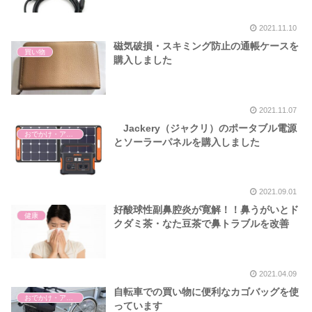
2021.11.10
磁気破損・スキミング防止の通帳ケースを
買い物
購入しました
2021.11.07
Jackery（ジャクリ）のポータブル電源
おでかけ・アウトドア・旅行
とソーラーパネルを購入しました
2021.09.01
好酸球性副鼻腔炎が寛解！！鼻うがいとド
健康
クダミ茶・なた豆茶で鼻トラブルを改善
2021.04.09
自転車での買い物に便利なカゴバッグを使
おでかけ・アウトドア・旅行
っています