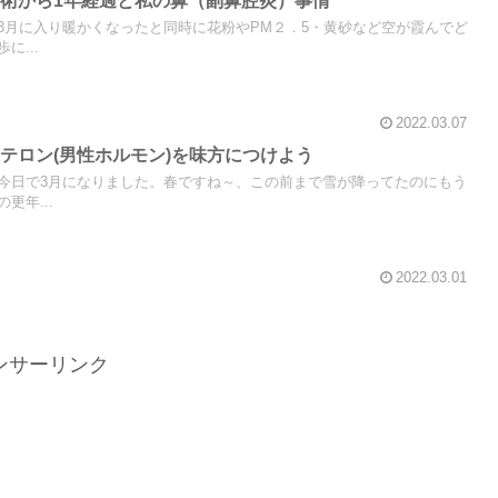
術から1年経過と私の鼻（副鼻腔炎）事情
3月に入り暖かくなったと同時に花粉やPM２．5・黄砂など空が霞んでど
に...
2022.03.07
テロン(男性ホルモン)を味方につけよう
今日で3月になりました。春ですね～、この前まで雪が降ってたのにもう
更年...
2022.03.01
ンサーリンク