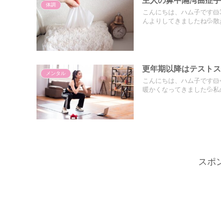
主人の鼻中隔湾曲症手
体調
こんにちは、ハム子です
んよりしてきましたね💦散歩
更年期以降はテストス
メンタル
こんにちは、ハム子です
暖かくなってきました💦私の
スポ