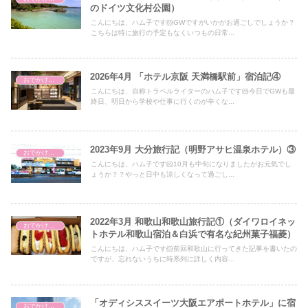
のドイツ文化村公園）
こんにちは、ハム子です🐹GWですがいかがお過ごしでしょうか？
こちらは特に旅行の予定もなくいつもの日常...
2026年4月 「ホテル京阪 天満橋駅前」宿泊記④
おでかけ・アウトドア・旅行
こんにちは、自称トラベルライターのハム子です🐹今日でGWも最
終日、明日から学校や仕事に行くのが辛くな...
2023年9月 大分旅行記（明野アサヒ温泉ホテル）③
おでかけ・アウトドア・旅行
こんにちは、ハム子です🐹10月も中旬になりましたがお元気でし
ょうか？？やっと日中も涼しくなって過ごし...
2022年3月 和歌山和歌山旅行記①（ダイワロイネッ
おでかけ・アウトドア・旅行
トホテル和歌山宿泊＆白浜で有名な紀州菓子福菱）
こんにちは、ハム子です🐹前回和歌山に行ってきた記事を書いたの
ですが、忘れないうちに時系列に詳しく内容...
「オディシススイーツ大阪エアポートホテル」に宿
おでかけ・アウトドア・旅行