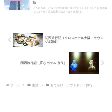
泊
こんにちは、ハム子です🐹1カ月以上空いてしまいましたがお元気
でしょうか？実は私事ではありますが3月2...
関西旅行記（クロスホテル大阪・ラウン
ジ&朝食）
関西旅行記（変なホテル 奈良）
ホーム
生活
おでかけ・アウトドア・旅行