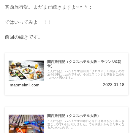
関西旅行記、まだまだ続きますよ~＾＾；
ではいってみよー！！
前回の続きです。
関西旅行記（クロスホテル大阪・ラウンジ&朝
食）
こんにちは、ハム子です🐹前回「クロスホテル大阪」の宿
泊を記事にしたのですが、今回はラウンジと朝食をご紹介
したいと思います...
2023.01.18
maomeimii.com
関西旅行記（クロスホテル大阪）
こんにちは、ハム子です🐹昨日と今日は寒さが少し和らぎ
過ごしやすい日となりました。でも明後日からまた寒くな
るみたいなので、...