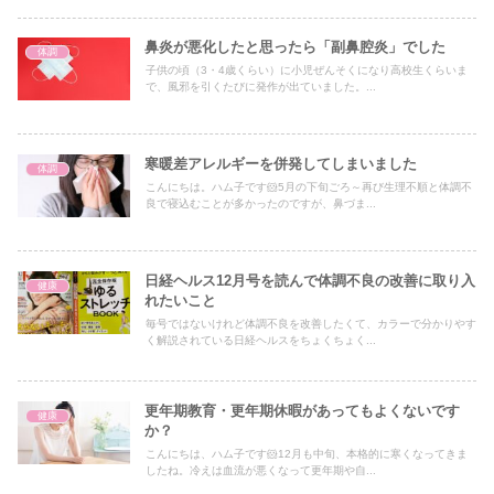
鼻炎が悪化したと思ったら「副鼻腔炎」でした
体調
子供の頃（3・4歳くらい）に小児ぜんそくになり高校生くらいま
で、風邪を引くたびに発作が出ていました。...
寒暖差アレルギーを併発してしまいました
体調
こんにちは。ハム子です🐹5月の下旬ごろ～再び生理不順と体調不
良で寝込むことが多かったのですが、鼻づま...
日経ヘルス12月号を読んで体調不良の改善に取り入
健康
れたいこと
毎号ではないけれど体調不良を改善したくて、カラーで分かりやす
く解説されている日経ヘルスをちょくちょく...
更年期教育・更年期休暇があってもよくないです
健康
か？
こんにちは、ハム子です🐹12月も中旬、本格的に寒くなってきま
したね。冷えは血流が悪くなって更年期や自...