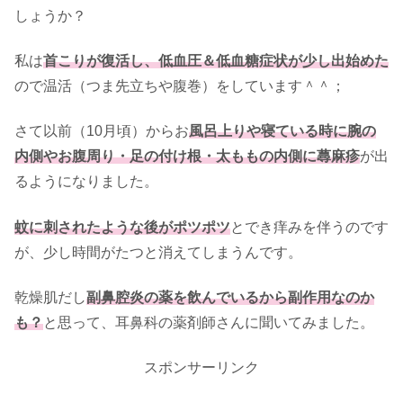
しょうか？
私は
首こりが復活し、低血圧＆低血糖症状が少し出始めた
ので温活（つま先立ちや腹巻）をしています＾＾；
さて以前（10月頃）からお
風呂上りや寝ている時に腕の
内側やお腹周り・足の付け根・太ももの内側に蕁麻疹
が出
るようになりました。
蚊に刺されたような後がポツポツ
とでき痒みを伴うのです
が、少し時間がたつと消えてしまうんです。
乾燥肌だし
副鼻腔炎の薬を飲んでいるから副作用なのか
も？
と思って、耳鼻科の薬剤師さんに聞いてみました。
スポンサーリンク