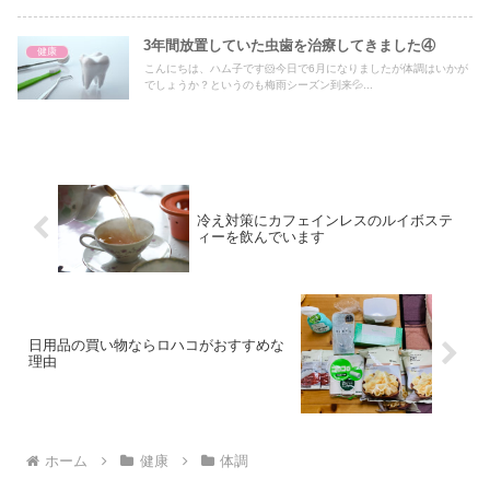
3年間放置していた虫歯を治療してきました④
健康
こんにちは、ハム子です🐹今日で6月になりましたが体調はいかが
でしょうか？というのも梅雨シーズン到来💦...
冷え対策にカフェインレスのルイボステ
ィーを飲んでいます
日用品の買い物ならロハコがおすすめな
理由
ホーム
健康
体調