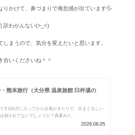
なりかけて、鼻づまりで倦怠感が出ています💦
わかんない(>_<)
てしまうので、気分を変えたいと思います。
き合いくださいね＾＾
大分・熊本旅行（大分県 温泉旅館 臼杵湯の
です🐹6月に入ってから台風がきたりで、目まぐるしい
は崩されてないでしょうか？真夏みた...
2026.06.05