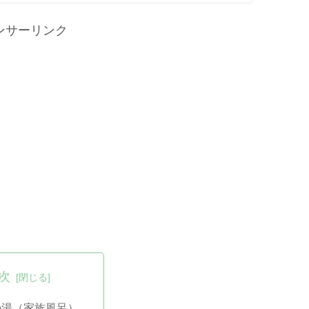
ンサーリンク
次
の湯（家族風呂）