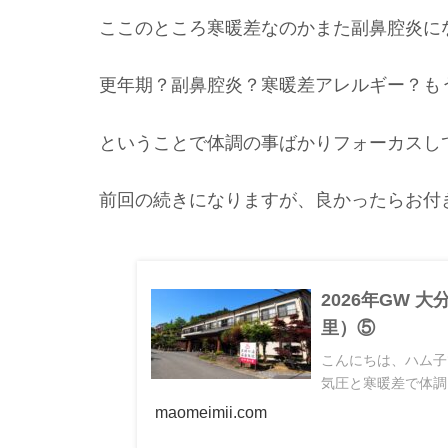
ここのところ寒暖差なのかまた副鼻腔炎に
更年期？副鼻腔炎？寒暖差アレルギー？もう訳
ということで体調の事ばかりフォーカスし
前回の続きになりますが、良かったらお付
2026年GW 
里）⑤
こんにちは、ハム子
気圧と寒暖差で体調
maomeimii.com