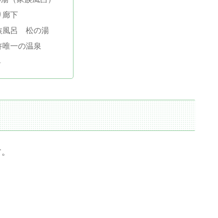
り廊下
族風呂 松の湯
杵唯一の温泉
料
す。