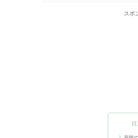
スポ
目
薬師