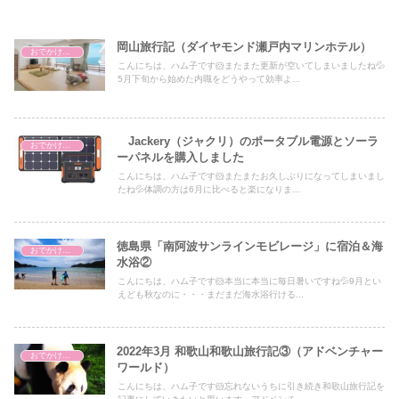
岡山旅行記（ダイヤモンド瀬戸内マリンホテル）
おでかけ・アウトドア・旅行
こんにちは、ハム子です🐹またまた更新が空いてしまいましたね💦
5月下旬から始めた内職をどうやって効率よ...
Jackery（ジャクリ）のポータブル電源とソーラ
おでかけ・アウトドア・旅行
ーパネルを購入しました
こんにちは、ハム子です🐹またまたお久しぶりになってしまいまし
たね💦体調の方は6月に比べると楽になりま...
徳島県「南阿波サンラインモビレージ」に宿泊＆海
おでかけ・アウトドア・旅行
水浴②
こんにちは、ハム子です🐹本当に本当に毎日暑いですね💦9月とい
えども秋なのに・・・まだまだ海水浴行ける...
2022年3月 和歌山和歌山旅行記③（アドベンチャー
おでかけ・アウトドア・旅行
ワールド）
こんにちは、ハム子です🐹忘れないうちに引き続き和歌山旅行記を