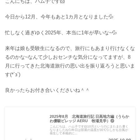
こんにちは、ハム子です🐹
今日から12月、今年もあと1カ月となりました💦
忙しなく過ぎゆく2025年、本当に1年が早いな~💦
来年は娘も受験生になるので、旅行にもあまり行けなくな
るのかな~なんて少しおセンチな気分になってますが、8
月に行ってきた北海道旅行の思い出を振り返ろうと思いま
す(*´з`)
良かったらお付き合いくださいね＾＾
2025年8月 北海道旅行記 日高地方編（うらか
わ優駿ビレッジ AERU 牧場見学）⑩
こんにちは、ハム子です🐹10月というのにまたまた暑く
なりましたね💦昨日は部屋の温度が30℃💦しかも台風が
発生して本格的に...