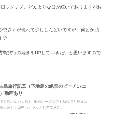
毎日ジメジメ、どんよりな日が続いておりますがお
や怠さ）が現れて少ししんどいですが、何とか頑
💦
古島旅行の続きをUPしていきたいと思いますので
 宮古島旅行記⑤（下地島の絶景のビーチ17エ
）動画あり
です🐹いよいよ6月、梅雨シーズンですね💦でも最近は
晩は涼しく日中もカラッとしてて過ご...