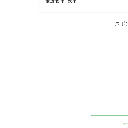
maomeimii.com
スポ
目