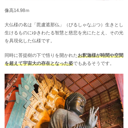
像高14.98ｍ
大仏様の名は「毘盧遮那仏」（びるしゃなぶつ）生きとし
生けるものにゆきわたる智慧と慈悲を光にたとえ、その光
を具現化した仏様です。
同時に菩提樹の下で悟りを開かれた
お釈迦様が時間や空間
を超えて宇宙大の存在となった姿
でもあるそうです。