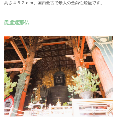
高さ４６２ｃｍ、国内最古で最大の金銅性燈籠です。
毘盧遮那仏