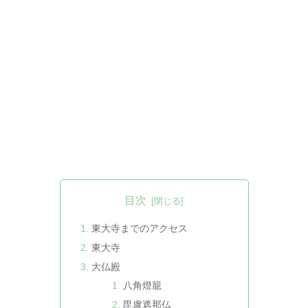
目次
東大寺までのアクセス
東大寺
大仏殿
八角燈籠
毘盧遮那仏