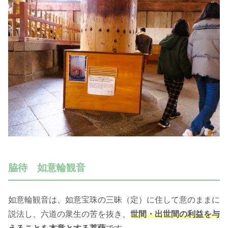
脇待 如意輪観音
如意輪観音は、如意宝珠の三昧（定）に住して意のままに
説法し、六道の衆生の苦を抜き、
世間・出世間の利益を与