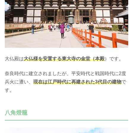
大仏殿は
大仏様を安置する東大寺の金堂（本殿
）です。
奈良時代に建立されましたが、平安時代と戦国時代に2度
兵火に遭い、
現在は江戸時代に再建された3代目の建物
で
す。
八角燈籠