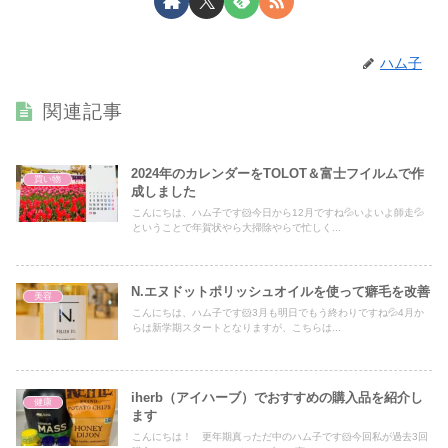
ハム子
関連記事
2024年のカレンダーをTOLOT＆富士フイルムで作
買い物
成しました
こんにちは、ハム子です🐹今日から12月ですね💦いよいよ師走💦
ということで年賀状やら大掃除やらで忙しく...
N.エヌドットポリッシュオイルを使って癖毛を改善
美容
こんにちは、ハム子です🐹3月も明日でもう終わりですね💦4月か
らは新学期スタートとなりますが、こちらは...
iherb（アイハーブ）でおすすめの購入品を紹介し
健康
ます
こんにちは！ 更年期真っただ中のハム子です🐹今回私が過去3回