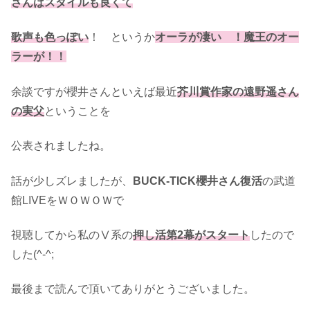
さんはスタイルも良くて
歌声も色っぽい
！ というか
オーラが凄い ！魔王のオー
ラーが！！
余談ですが櫻井さんといえば最近
芥川賞作家の遠野遥さん
の実父
ということを
公表されましたね。
話が少しズレましたが、
BUCK-TICK櫻井さん復活
の武道
館LIVEをＷＯＷＯＷで
視聴してから私のⅤ系の
押し活第2幕がスタート
したので
した(^-^;
最後まで読んで頂いてありがとうございました。