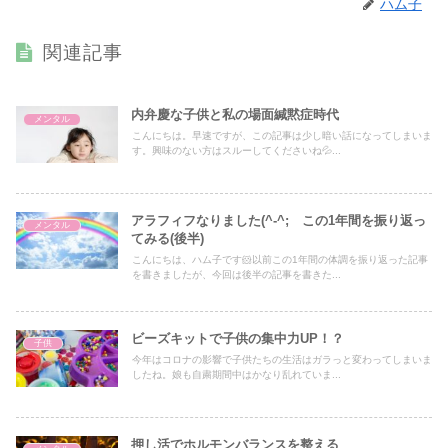
ハム子
関連記事
内弁慶な子供と私の場面緘黙症時代
メンタル
こんにちは。早速ですが、この記事は少し暗い話になってしまいま
す。興味のない方はスルーしてくださいね💦...
アラフィフなりました(^-^; この1年間を振り返っ
メンタル
てみる(後半)
こんにちは、ハム子です🐹以前この1年間の体調を振り返った記事
を書きましたが、今回は後半の記事を書きた...
ビーズキットで子供の集中力UP！？
子供
今年はコロナの影響で子供たちの生活はガラっと変わってしまいま
したね。娘も自粛期間中はかなり乱れていま...
押し活でホルモンバランスを整える