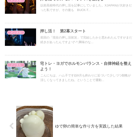
メンタル
以前高校時代の押し活を記事にしていました。XJAPANが大好きだ
った私ですが、その後も BUCK-T...
押し活！ 第2幕スタート
メンタル
前回の「現在の押し活状況」で完結したかと思われたんですがまだ
続きがあったんですよ~(^-^;興味のな...
宅トレ・ヨガでホルモンバランス・自律神経を整え
メンタル
よう！
こんにちは、ハム子です🐹9月も終わりに近づいて少しづつ朝晩が
涼しくなってきましたね。ということで運動...
ゆで卵の簡単な作り方を実践した結果