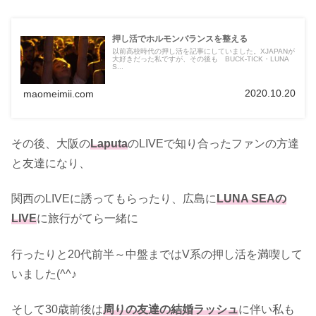
押し活でホルモンバランスを整える
以前高校時代の押し活を記事にしていました。XJAPANが
大好きだった私ですが、その後も BUCK-TICK・LUNA
S...
2020.10.20
maomeimii.com
その後、大阪の
Laputa
のLIVEで知り合ったファンの方達
と友達になり、
関西のLIVEに誘ってもらったり、広島に
LUNA SEAの
LIVE
に旅行がてら一緒に
行ったりと20代前半～中盤まではV系の押し活を満喫して
いました(^^♪
そして30歳前後は
周りの友達の結婚ラッシュ
に伴い私も