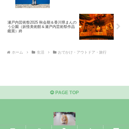
瀬戸内芸術祭2025 秋会期＆香川県まんの
う公園（妖怪美術館＆瀬戸内芸術祭作品
鑑賞）終
ホーム
生活
おでかけ・アウトドア・旅行
PAGE TOP