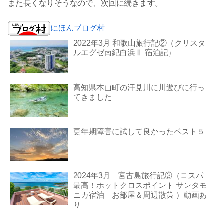
また長くなりそうなので、次回に続きます。
にほんブログ村
2022年3月 和歌山旅行記②（クリスタ
ルエグゼ南紀白浜Ⅱ 宿泊記）
高知県本山町の汗見川に川遊びに行っ
てきました
更年期障害に試して良かったベスト５
2024年3月 宮古島旅行記③（コスパ
最高！ホットクロスポイント サンタモ
ニカ宿泊 お部屋＆周辺散策 ）動画あ
り