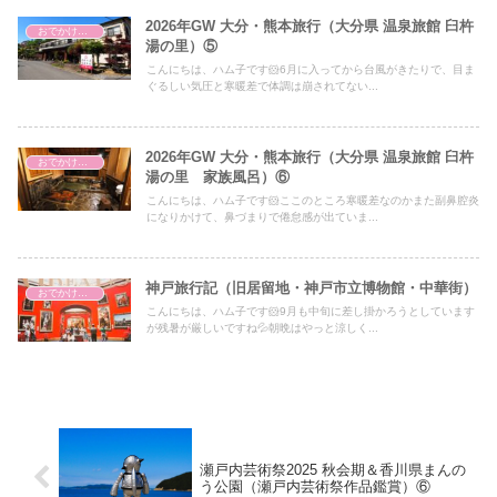
2026年GW 大分・熊本旅行（大分県 温泉旅館 臼杵
おでかけ・アウトドア・旅行
湯の里）⑤
こんにちは、ハム子です🐹6月に入ってから台風がきたりで、目ま
ぐるしい気圧と寒暖差で体調は崩されてない...
2026年GW 大分・熊本旅行（大分県 温泉旅館 臼杵
おでかけ・アウトドア・旅行
湯の里 家族風呂）⑥
こんにちは、ハム子です🐹ここのところ寒暖差なのかまた副鼻腔炎
になりかけて、鼻づまりで倦怠感が出ていま...
神戸旅行記（旧居留地・神戸市立博物館・中華街）
おでかけ・アウトドア・旅行
こんにちは、ハム子です🐹9月も中旬に差し掛かろうとしています
が残暑が厳しいですね💦朝晩はやっと涼しく...
瀬戸内芸術祭2025 秋会期＆香川県まんの
う公園（瀬戸内芸術祭作品鑑賞）⑥