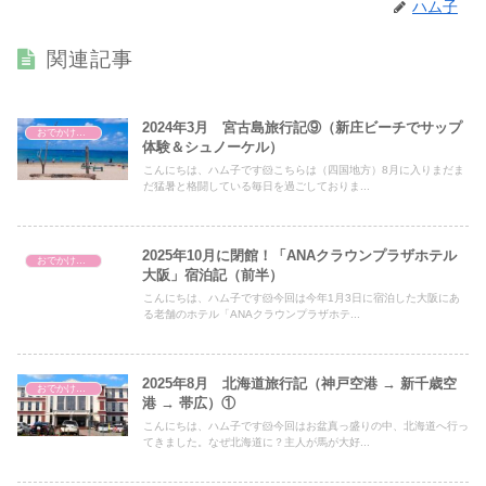
ハム子
関連記事
2024年3月 宮古島旅行記⑨（新庄ビーチでサップ
おでかけ・アウトドア・旅行
体験＆シュノーケル）
こんにちは、ハム子です🐹こちらは（四国地方）8月に入りまだま
だ猛暑と格闘している毎日を過ごしておりま...
2025年10月に閉館！「ANAクラウンプラザホテル
おでかけ・アウトドア・旅行
大阪」宿泊記（前半）
こんにちは、ハム子です🐹今回は今年1月3日に宿泊した大阪にあ
る老舗のホテル「ANAクラウンプラザホテ...
2025年8月 北海道旅行記（神戸空港 → 新千歳空
おでかけ・アウトドア・旅行
港 → 帯広）①
こんにちは、ハム子です🐹今回はお盆真っ盛りの中、北海道へ行っ
てきました。なぜ北海道に？主人が馬が大好...