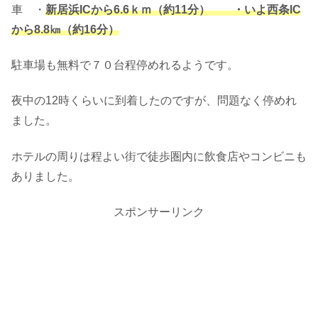
車 ・
新居浜ICから6.6ｋｍ（約11分） ・いよ西条IC
から8.8㎞
（約16分）
駐車場も無料で７０台程停めれるようです。
夜中の12時くらいに到着したのですが、問題なく停めれ
ました。
ホテルの周りは程よい街で徒歩圏内に飲食店やコンビニも
ありました。
スポンサーリンク