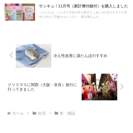
サンキュ！11月号（家計簿付録付）を購入しました
本・雑誌
こんにちは、ハム子です🐹今年も残すとこあと3か月💦そろそろ来
年に向けて手帳やカレンダー、家計簿なんか...
冷え性改善に湯たんぽのすすめ
クリスマスに関西（大阪・奈良）旅行に
行ってきました
ホーム
生活
本・雑誌