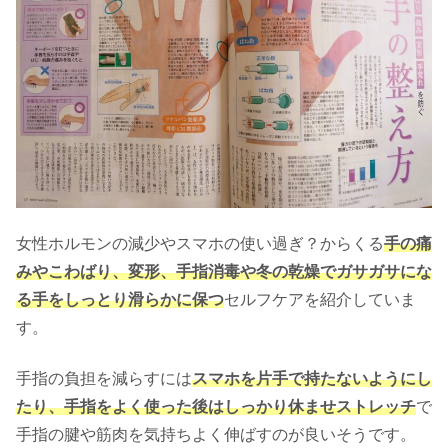
女性ホルモンの減少やスマホの使い過ぎ？からくる
手の痛
みやこわばり、変形、手指消毒や冬の乾燥でガサガサにな
る手をしっとり滑らかに保つ
セルフケアを紹介していま
す。
手指の負担を減らすには
スマホを片手で持たないようにし
たり、手指をよく使った後はしっかり休ませストレッチ
で
手指の腱や筋肉を気持ちよく伸ばすのが良いそうです。