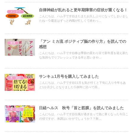
自律神経が乱れると更年期障害の症状が重くなる！
メンタル
こんにちは、ハム子です🐹またまたお久しぶりになってしまいまし
たね～💦最近はずっと内職が忙しくて終わっ...
「アン ミカ流 ポジティブ脳の作り方」を読んでの
健康
感想
こんにちは、ハム子です🐹春は季節の変わり目で新年度を迎え新た
な気持ちでリフレッシュできる🌸と思いきや...
サンキュ1月号を購入してみました
本・雑誌
こんにちは、ハム子です🐹11月も気が付くと下旬に入り今年もあ
と1か月少しとなりました💦例年に比べて四...
日経ヘルス 秋号「首と筋膜」を読んでみました
本・雑誌
こんにちは、ハム子です🐹台風が過ぎ去って急に寒くなった今日こ
の頃ですが、体調はいかがでしょうか？？秋...