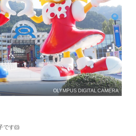
OLYMPUS DIGITAL CAMERA
です🐹