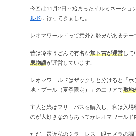
今回は11月2日～始まったイルミネーショ
ルド
に行ってきました。
レオマワールドって意外と歴史があるテー
昔は冷凍うどんで有名な
加ト吉が運営
して
泉物語
が運営しています。
レオマワールドはザックリと分けると「ホ
地・プール（夏季限定）」のエリアで
敷地
主人と娘はフリーパスを購入し、私は入場
のが大好きなのもあってかレオマワールド内
ただ、最近私のミラーレス一眼カメラの調