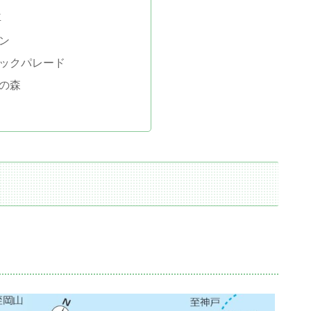
車
ン
ックパレード
の森