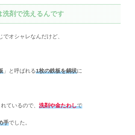
は洗剤で洗えるんです
じでオシャレなんだけど、
板
」と呼ばれる
1枚の鉄板を鍋状
に
されているので、
洗剤や金たわし
で
め手
でした。