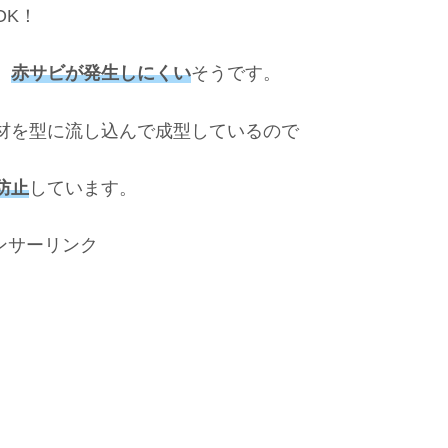
OK！
、
赤サビが発生しにくい
そうです。
材を型に流し込んで成型しているので
防止
しています。
ンサーリンク