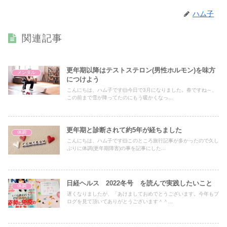
ハム子
関連記事
更年期以降はテストステロン(男性ホルモン)を味方
メンタル
につけよう
こんにちは、ハム子です🐹今日で3月になりました。春ですね～、
この前まで雪が降ってたのにもう暖かくなっ...
更年期と診断されて約5年が経ちました
体調
こんにちは、ハム子です🐹このところ旅行記事が多かったので久し
ぶりに体調(更年期障害)の事を記事にした...
日経ヘルス 2022冬号 を読んで実践したいこと
体調
遅くなりましたが、「あけましておめでとうございます。今年もブ
ログを見て頂いてありがとうございます＾＾...