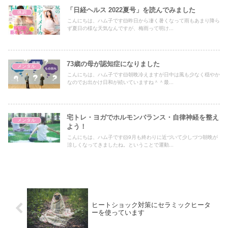
「日経ヘルス 2022夏号」を読んでみました
体調
こんにちは、ハム子です🐹昨日から凄く暑くなって雨もあまり降ら
ず夏日の様な天気なんですが、梅雨って明け...
73歳の母が認知症になりました
メンタル
こんにちは、ハム子です🐹朝晩冷えますが日中は風も少なく穏やか
なのでお出かけ日和が続いていますね＾＾最...
宅トレ・ヨガでホルモンバランス・自律神経を整え
メンタル
よう！
こんにちは、ハム子です🐹9月も終わりに近づいて少しづつ朝晩が
涼しくなってきましたね。ということで運動...
ヒートショック対策にセラミックヒータ
ーを使っています