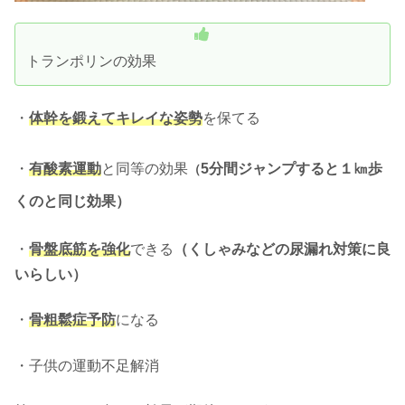
トランポリンの効果
・
体幹を鍛えてキレイな姿勢
を保てる
・
有酸素運動
と同等の効果
5分間ジャンプすると１㎞歩
（
くのと同じ効果）
・
骨盤底筋を強化
できる
（
くしゃみなどの尿漏れ対策に良
いらしい）
・
骨粗鬆症予防
になる
・子供の運動不足解消